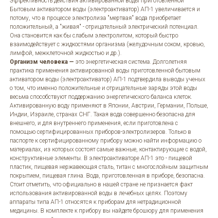
Эффективность действия активированной воды приготовленной
Бытовым активатором воды (электроактиватор) АП-1 увеличивается и
потому, что в процессе электролиза "мертвая" вода приобретает
положительный, а "живая" - отрицательный электрический потенциал.
Она становится как бы слабым электролитом, который быстро
взаимодействует с жидкостями организма (желудочным соком, кровью,
лимфой, межклеточной жидкостью и др.).
Организм человека —
это энергетическая система. Долголетняя
практика применения активированной воды приготовленной бытовым
активатором воды (электроактиватор) АП-1 подтвердила выводы ученых
о том, что именно положительные и отрицательные заряды этой воды
весьма способствуют поддержанию энергетического баланса клеток.
Активированную воду применяют в Японии, Австрии, Германии, Польше,
Индии, Израиле, странах СНГ. Такая вода совершенно безопасна для
внешнего, и для внутреннего применения, если приготовлена с
помощью сертифицированных приборов-электролизеров. Только в
паспорте к сертифицированному прибору можно найти информацию о
материалах, из которых состоят самые важные, контактирующие с водой,
конструктивные элементы. В электроактиваторе АП-1 это - пищевой
пластик, пищевая нержавеющая сталь, титан с многослойным защитным
покрытием, пищевая глина. Вода, приготовленная в приборе, безопасна.
Стоит отметить, что официально в нашей стране не признается факт
использования активированной воды в лечебных целях. Поэтому
аппараты типа АП-1 относятся к приборам для нетрадиционной
медицины. В комплекте к прибору вы найдете брошюру для применения