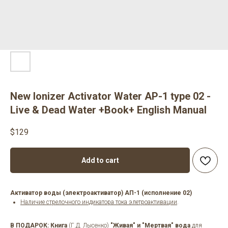
New Ionizer Activator Water AP-1 type 02 -
Live & Dead Water +Book+ English Manual
$
129
Add to cart
Активатор воды (электроактиватор) АП-1 (исполнение 02)
Наличие стрелочного индикатора тока элетроактивации
.
В ПОДАРОК
: Книга
(Г.Д. Лысенко)
"Живая" и "Мертвая" вода
для