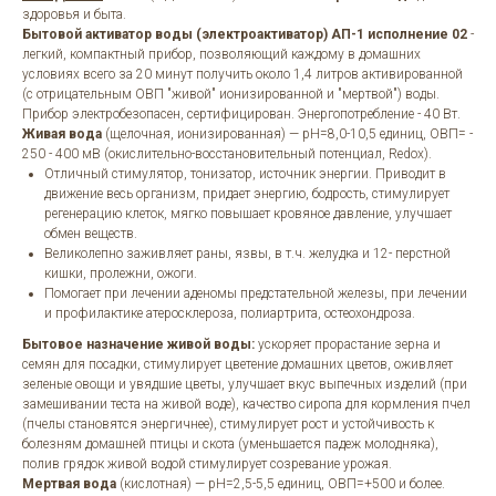
здоровья и быта.
Бытовой активатор воды (электроактиватор) АП-1 исполнение 02
-
легкий, компактный прибор, позволяющий каждому в домашних
условиях всего за 20 минут получить около 1,4 литров активированной
(с отрицательным ОВП "живой" ионизированной и "мертвой") воды.
Прибор электробезопасен, сертифицирован. Энергопотребление - 40 Вт.
Живая вода
(щелочная, ионизированная) — pH=8,0-10,5 единиц, ОВП= -
250 - 400 мВ (окислительно-восстановительный потенциал, Redox).
Отличный стимулятор, тонизатор, источник энергии. Приводит в
движение весь организм, придает энергию, бодрость, стимулирует
регенерацию клеток, мягко повышает кровяное давление, улучшает
обмен веществ.
Великолепно заживляет раны, язвы, в т.ч. желудка и 12- перстной
кишки, пролежни, ожоги.
Помогает при лечении аденомы предстательной железы, при лечении
и профилактике атеросклероза, полиартрита, остеохондроза.
Бытовое назначение живой воды:
ускоряет прорастание зерна и
семян для посадки, стимулирует цветение домашних цветов, оживляет
зеленые овощи и увядшие цветы, улучшает вкус выпечных изделий (при
замешивании теста на живой воде), качество сиропа для кормления пчел
(пчелы становятся энергичнее), стимулирует рост и устойчивость к
болезням домашней птицы и скота (уменьшается падеж молодняка),
полив грядок живой водой стимулирует созревание урожая.
Мертвая вода
(кислотная) — pH=2,5-5,5 единиц, ОВП=+500 и более.