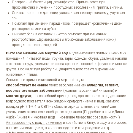
Прекрасный бактерицид, дезинфектор. Применяется при
профилактике и лечении простудных заболеваний, гриппа, ангины.
Снижает кровяное давление, успокаивает нервную систему, улучшает
сон.
Помогает при лечении парадантоза, прекращает кровотечение десен,
растворяет камни на зубах.
Снижает боли в суставах. Быстро помогает при кишечных
расстройствах. Дерматомикозы (грибковые заболевания кожи)
проходят за несколько дней.
Бытовое назначение мертвой воды:
дезинфекция жилых и нежилых
помещений, питьевой воды, грунта, тары, одежды, обуви, удаление накипи
со стенок посуды, увеличение срока хранения овощей и фруктов и многое
другое. Нормализует работу пищеварительного тракта у домашних
животных и птицы.
Совместное применение живой и мертвой воды
способствует лечению
таких заболеваний как
аллергия
,
гепатит
,
псориаз
,
женские заболевания
(кольпит, эрозия шейки матки)
и
многих других
, так как общий принцип оздоровления - это поддержание
водородного показателя всех жидких сред организма и выдыхаемого
воздуха pH 7.1-7.4, а ОВП - в области отрицательных значений для
уменьшения активности свободных радикалов (Подробнее в книге Дины
Ашбах "Живая и мертвая вода – новейшее лекарство современности")
Активированную воду применяют
в хозяйстве, в быту, в саду и в огороде,
в гигиенических целях, в животноводстве и птицеводстве и т. д.